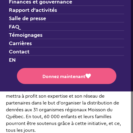
Finances et gouvernance
Rapport d’activités
Salle de presse
FAQ
Témoignages
Carrières
Contact
Montréal, le 5 avril 2020. –
Le gouvernement du
EN
Québec et le Club des petits déjeuners annoncent
aujourd’hui que les fonds qui étaient prévus pour la
distribution de petits déjeuners dans les écoles seront
Donnez maintenant
alloués pour venir en aide aux plus démunis qui sont
affectés par la crise de la COVID-19. De plus, le Club
mettra à profit son expertise et son réseau de
partenaires dans le but d’organiser la distribution de
denrées aux 31 organismes régionaux Moisson du
Québec. En tout, 60 000 enfants et leurs familles
pourront être soutenus grâce à cette initiative, et ce,
tous les jours.