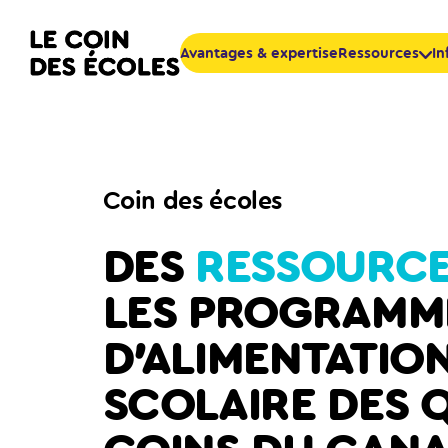
Passer au contenu principal
Retourner à la page d'accueil
Avantages & expertise
Ressources
In
Nutrition
Gestion des prog
Hygiène, salubrité 
Bénévoles et comm
Activités pédagog
Coin des écoles
Res
DES
RESSOURC
LES PROGRAMM
D’ALIMENTATIO
SCOLAIRE DES 