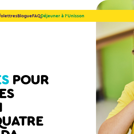
folettres
Blogue
FAQ
Déjeuner à l’Unisson
rammes
et sécurité des aliments
unauté scolaire
iques
sources
ES
POUR
ES
N
QUATRE