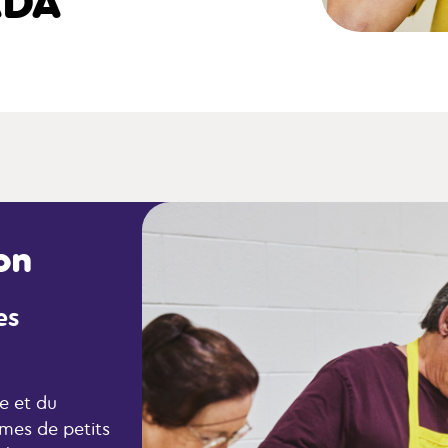
ADA
on
es
ie et du
mes de petits