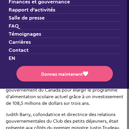
Finances et gouvernance
Rapport d’activités
Salle de presse
FAQ
Témoignages
Carrières
Contact
EN
Brampton, Ontario, 22 novembre 2024
Club des
– Le
Donnez maintenant
petits déjeuners
accueille favorablement la nouvelle
entente
entre le gouvernement de l’Ontario et le
gouvernement du Canada pour élargir le programme
d’alimentation scolaire actuel grâce à un investissement
de 108,5 millions de dollars sur trois ans.
Judith Barry, cofondatrice et directrice des relations
gouvernementales du Club des petits déjeuners, était
présente aux côtés du premier ministre Justin Trudeau,