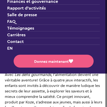
Finances et gouvernance
Rapport d’activités
Salle de presse
Une série ludique pour éveiller la curiosité alimentaire
FAQ
des enfants
Témoignages
Mars 2025 – Poursuivant sa mission d’alimenter le
Carrières
potentiel des enfants, le Club des petits déjeuners est
Contact
fier de s’associer à Télé-Québec, un média public à
EN
vocation éducative et culturelle du Québec, dans le
cadre du Mois de la nutrition.
Donnez maintenant
Des vidéos captivantes pour apprendre en s’amusant
Avec
Les défis gourmands
, l’alimentation devient une
véritable aventure! Grâce à quatre jeux interactifs, les
enfants sont invités à découvrir de manière ludique les
secrets de leur assiette, à explorer les saveurs et à
mieux comprendre la satiété. Ce projet innovant,
produit par Koze, s’adresse aux jeunes, mais aussi à leurs