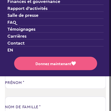
1 888 442-1217
Finances et gouvernance
Rapport d’activités
Siège social
Salle de presse
135-G, boulevard de Mortagne,
FAQ
Boucherville (Québec) J4B 6G4
Témoignages
Carrières
Bureau régional
Contact
411-470, rue Granville,
Vancouver (Colombie-Britannique) V6C 1V5
EN
Dons et reçus fiscaux
«
» indique les champs nécessaires
*
Donnez maintenant
PRÉNOM
*
NOM DE FAMILLE
*