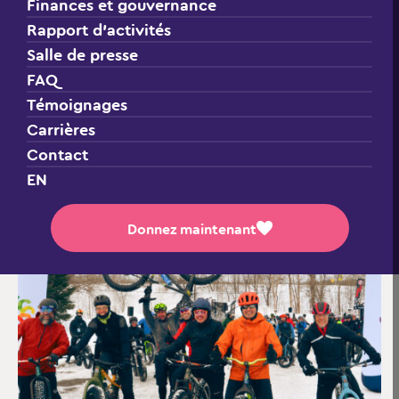
Finances et gouvernance
Rapport d’activités
Samedi 21 mars 2026
Centre Gai-Luron, Saint-Jérôme, QC
Salle de presse
FAQ
Témoignages
Carrières
Soutenir un participant
Contact
EN
Donnez maintenant