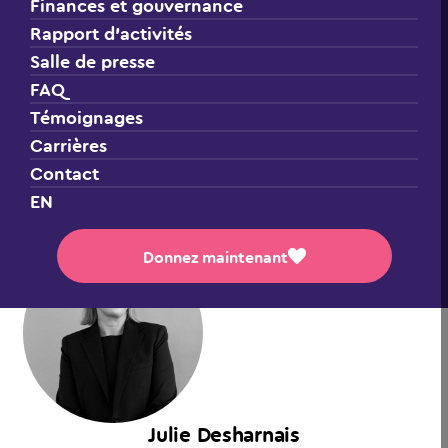
Finances et gouvernance
Les enfants sont au cœur de toutes nos
Rapport d’activités
décisions.
Salle de presse
FAQ
L’énergie et la détermination de notre équipe de
Témoignages
direction n’ont d’égal que son dévouement envers les
Carrières
enfants, d’un océan à l’autre.
Contact
EN
Donnez maintenant
Julie Desharnais