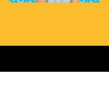
© 2026 Tous droits réservés Club des petits déjeuners
Numéro d'enregistrement de l'organisme de
bienfaisance : 866073133 RR0001
Politique de confidentialité
clubdejeuner.org
Crédits
La Grange