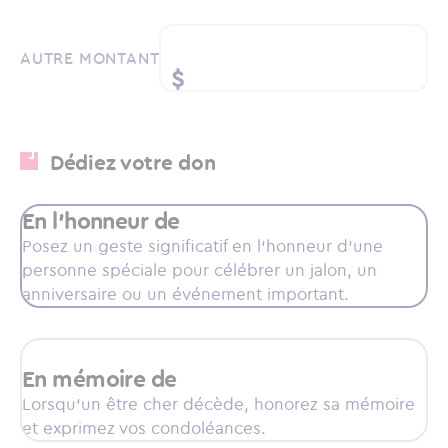
AUTRE MONTANT
$
Dédiez votre don
Dédiez votre don
Type d'hommage
En l'honneur de
Posez un geste significatif en l’honneur d’une
personne spéciale pour célébrer un jalon, un
anniversaire ou un événement important.
En mémoire de
Lorsqu’un être cher décède, honorez sa mémoire
et exprimez vos condoléances.