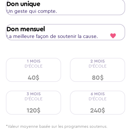
Don unique
Un geste qui compte.
Don mensuel
La meilleure façon de soutenir la cause.
1 MOIS
2 MOIS
D’ÉCOLE
D’ÉCOLE
40$
80$
3 MOIS
6 MOIS
D’ÉCOLE
D’ÉCOLE
120$
240$
*Valeur moyenne basée sur les programmes soutenus.